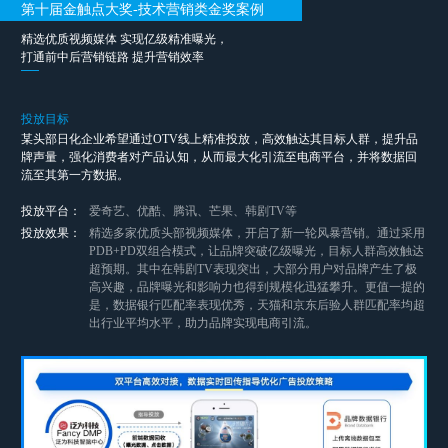
第十届金触点大奖-技术营销类金奖案例
精选优质视频媒体 实现亿级精准曝光，
打通前中后营销链路 提升营销效率
投放目标
某头部日化企业希望通过OTV线上精准投放，高效触达其目标人群，提升品
牌声量，强化消费者对产品认知，从而最大化引流至电商平台，并将数据回
流至其第一方数据。
投放平台
：
爱奇艺、优酷、腾讯、芒果、韩剧TV等
投放效果
：
精选多家优质头部视频媒体，开启了新一轮风暴营销。通过采用
PDB+PD双组合模式，让品牌突破亿级曝光，目标人群高效触达
超预期。其中在韩剧TV表现突出，大部分用户对品牌产生了极
高兴趣，品牌曝光和影响力也得到规模化迅猛攀升。更值一提的
是，数据银行匹配率表现优秀，天猫和京东后验人群匹配率均超
出行业平均水平，助力品牌实现电商引流。